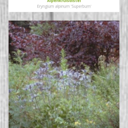
Alpenkruisdistel
Eryngium alpinum 'Superbum'