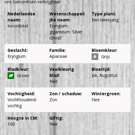
ons tuincentrum verkrijgbaar.
Nederlandse
Wetenschappeli
Type plant:
naam:
jke naam:
Een-tweejarig
Ivoordistel
Eryngium
giganteum 'Silver
Ghost'
Geslacht:
Familie:
Bloemkleur:
Eryngium
Apiaceae
Grijs
Bladkleur:
Veelkleurig
Bloeitijd:
blad:
Juli, Augustus
Groen
Nee
Vochtigheid:
Zon / schaduw:
Wintergroen:
Vochthoudend-
Zon
Nee
vochtig
Hoogte in CM:
Giftig:
100
Nee