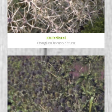
Kruisdistel
Eryngium tricuspidatum