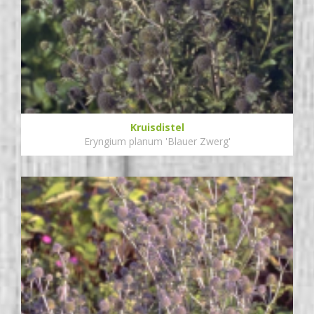
Kruisdistel
Eryngium planum 'Blauer Zwerg'