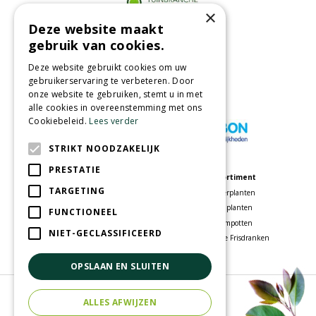
×
Deze website maakt
Partners
gebruik van cookies.
Deze website gebruikt cookies om uw
gebruikerservaring te verbeteren. Door
onze website te gebruiken, stemt u in met
Wij accepteren
alle cookies in overeenstemming met ons
Cookiebeleid.
Lees verder
STRIKT NOODZAKELIJK
PRESTATIE
Meer informatie
Assortiment
TARGETING
Tuincentrum
Kamerplanten
Speelparadijs
Tuinplanten
FUNCTIONEEL
Bloemenwinkel
Bloempotten
NIET-GECLASSIFICEERD
Woonwinkel
Voordelige Frisdranken
OPSLAAN EN SLUITEN
© Tuincentrum Oosterhout
ALLES AFWIJZEN
Green Solutions