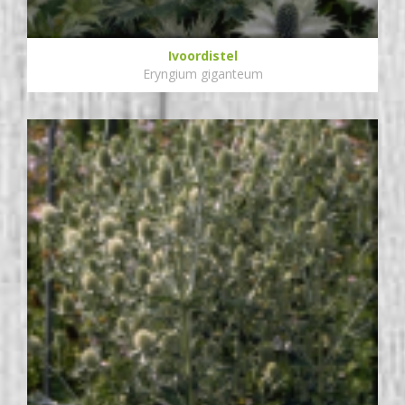
Ivoordistel
Eryngium giganteum