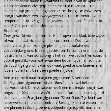
De nederlandse naam is
Ivoordistel
, familie van de Apiaceae.
De bloemkleur is zilvergrijs en de bloeitijd is van ca. ?. De
bladeren zijn groen en ongeveer 25 cm. hoog. De volwassen
hoogte van deze
een- tweejarige
is ca. 100 cm. Verdraagt een
temperatuur tot -25 gr. C. De geadviseerde plantafstand is 38
cm. (5-7 st. per m2.) Is slecht verkrijgbaar.
Borderplant:
Zeer geschikt voor de siertuin. Heeft opvallend blad, bloeiwijze,
of vorm en laat zich eenvoudig combineren. Deze tweejarige
plant verlangt een zonnige plek en goed doorlatende,
voedselrijke grond. Is zeer geschikt om te combineren met de
'basisplanten'. Van oorsprong is het een 'weideplant' en daarom
vooral geschikt voor wat zwaardere bodemtypen en zo nu en
dan vochtige grond. Is dan ook vaak goed te combineren met
'bosrandplanten'. Geeft een goede snijbloem.
Ben je op zoek naar Eryngium giganteum 'Silver Ghost'?
De Eryngium giganteum 'Silver Ghost' is ook wel bekend
als Ivoordistel. Deze Apiaceae heeft een maximale hoogtevan
ongeveer 100 centimeter. Wil je meer informatie ontvangen of
tips over deze Eryngium giganteum 'Silver Ghost'? Je bent van
harte welkom in ons tuincentrum. Belangrijk om te weten: niet
alle planten in deze groenencyclopedie zijn (op elk moment) in