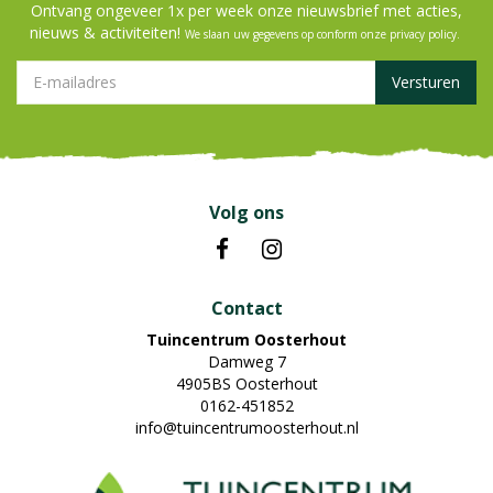
Ontvang ongeveer 1x per week onze nieuwsbrief met acties,
nieuws & activiteiten!
We slaan uw gegevens op conform onze
privacy policy
.
Volg ons
Contact
Tuincentrum Oosterhout
Damweg 7
4905BS Oosterhout
0162-451852
info@tuincentrumoosterhout.nl