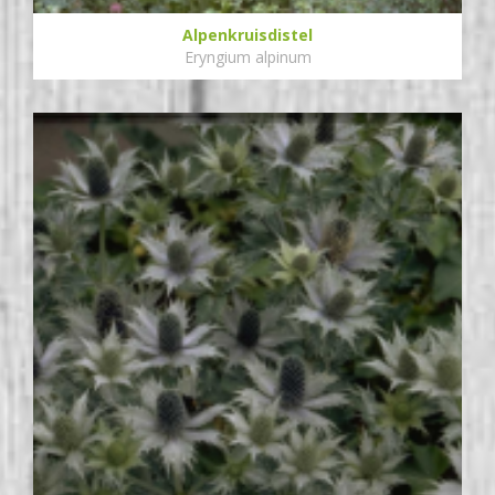
Alpenkruisdistel
Eryngium alpinum