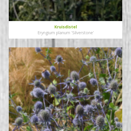
Kruisdistel
Eryngium planum 'Silverstone'