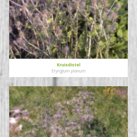
Kruisdistel
Eryngium planum