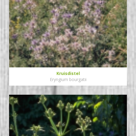
Kruisdistel
Eryngium bourgatii