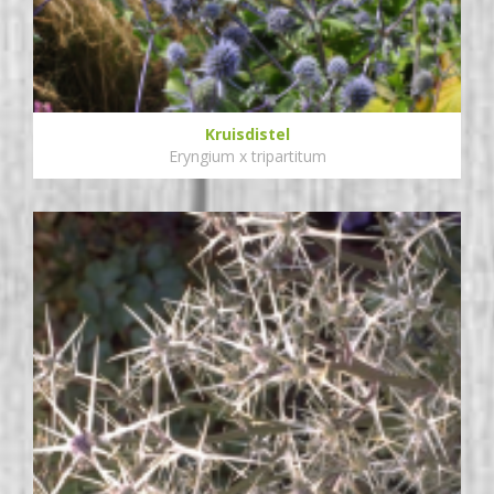
Kruisdistel
Eryngium x tripartitum