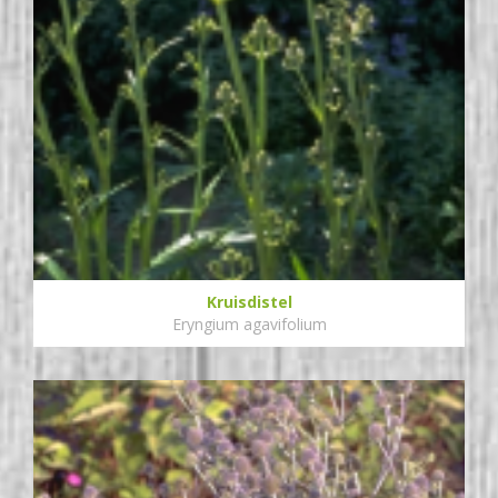
Kruisdistel
Eryngium agavifolium