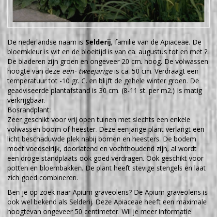
De nederlandse naam is
Selderij
, familie van de Apiaceae. De
bloemkleur is wit en de bloeitijd is van ca. augustus tot en met ?.
De bladeren zijn groen en ongeveer 20 cm. hoog. De volwassen
hoogte van deze
een- tweejarige
is ca. 50 cm. Verdraagt een
temperatuur tot -10 gr. C. en blijft de gehele winter groen. De
geadviseerde plantafstand is 30 cm. (8-11 st. per m2.) Is matig
verkrijgbaar.
Bosrandplant:
Zeer geschikt voor vrij open tuinen met slechts een enkele
volwassen boom of heester. Deze eenjarige plant verlangt een
licht beschaduwde plek nabij bomen en heesters. De bodem
moet voedselrijk, doorlatend en vochthoudend zijn, al wordt
een droge standplaats ook goed verdragen. Ook geschikt voor
potten en bloembakken. De plant heeft stevige stengels en laat
zich goed combineren.
Ben je op zoek naar Apium graveolens? De Apium graveolens is
ook wel bekend als Selderij. Deze Apiaceae heeft een maximale
hoogtevan ongeveer 50 centimeter. Wil je meer informatie