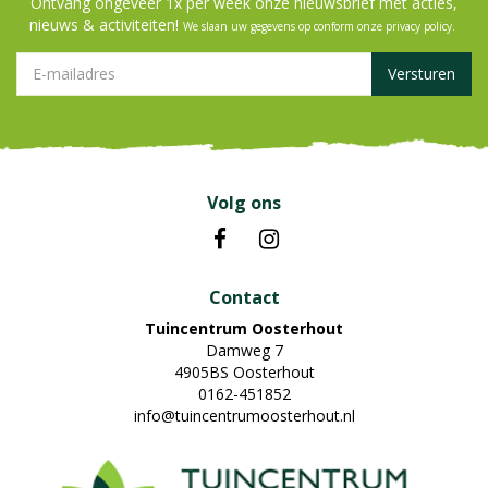
Ontvang ongeveer 1x per week onze nieuwsbrief met acties,
nieuws & activiteiten!
We slaan uw gegevens op conform onze
privacy policy
.
Volg ons
Contact
Tuincentrum Oosterhout
Damweg 7
4905BS Oosterhout
0162-451852
info@tuincentrumoosterhout.nl