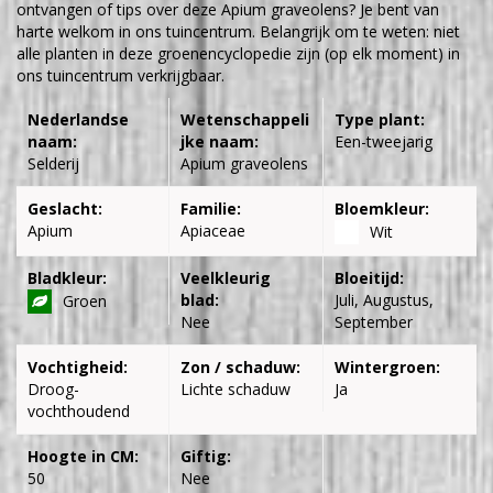
ontvangen of tips over deze Apium graveolens? Je bent van
harte welkom in ons tuincentrum. Belangrijk om te weten: niet
alle planten in deze groenencyclopedie zijn (op elk moment) in
ons tuincentrum verkrijgbaar.
Nederlandse
Wetenschappeli
Type plant:
naam:
jke naam:
Een-tweejarig
Selderij
Apium graveolens
Geslacht:
Familie:
Bloemkleur:
Apium
Apiaceae
Wit
Bladkleur:
Veelkleurig
Bloeitijd:
blad:
Juli, Augustus,
Groen
Nee
September
Vochtigheid:
Zon / schaduw:
Wintergroen:
Droog-
Lichte schaduw
Ja
vochthoudend
Hoogte in CM:
Giftig:
50
Nee