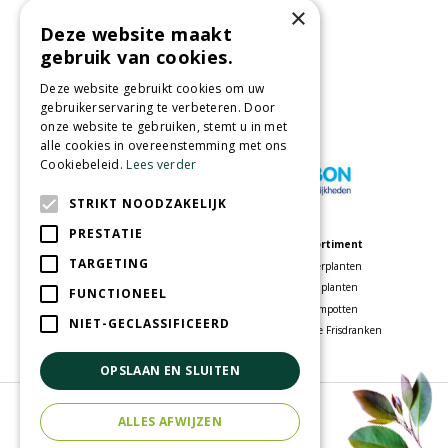
×
Deze website maakt
Partners
gebruik van cookies.
Deze website gebruikt cookies om uw
gebruikerservaring te verbeteren. Door
onze website te gebruiken, stemt u in met
Wij accepteren
alle cookies in overeenstemming met ons
Cookiebeleid.
Lees verder
STRIKT NOODZAKELIJK
PRESTATIE
Meer informatie
Assortiment
TARGETING
Tuincentrum
Kamerplanten
Speelparadijs
Tuinplanten
FUNCTIONEEL
Bloemenwinkel
Bloempotten
NIET-GECLASSIFICEERD
Woonwinkel
Voordelige Frisdranken
OPSLAAN EN SLUITEN
© Tuincentrum Oosterhout
ALLES AFWIJZEN
Green Solutions
Tuincentrum Overzicht