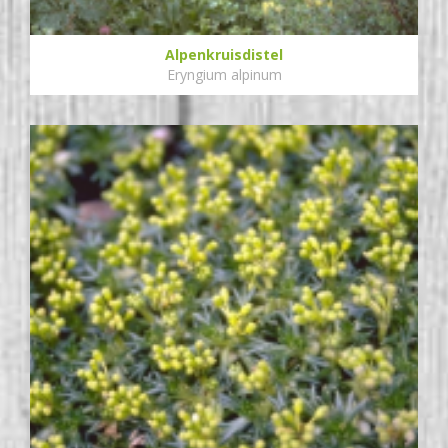
Alpenkruisdistel
Eryngium alpinum