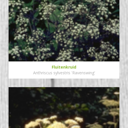
Fluitenkruid
Anthriscus sylvestris 'Ravenswing'