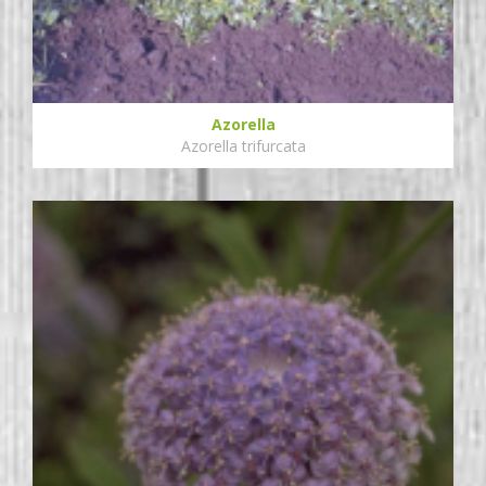
Azorella
Azorella trifurcata