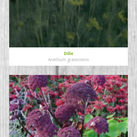
Dille
Anethum graveolens