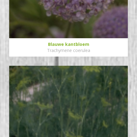
Blauwe kantbloem
Trachymene coerulea