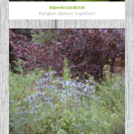
Alpenkruisdistel
Eryngium alpinum 'Superbum'