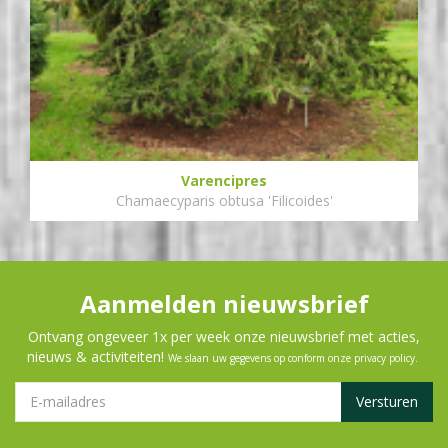
Varencipres
Chamaecyparis obtusa 'Filicoides'
Aanmelden nieuwsbrief
Ontvang ongeveer 1x per week onze nieuwsbrief met acties,
nieuws & activiteiten!
We slaan uw gegevens op conform onze
privacy policy
.