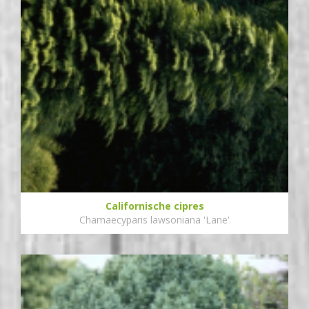
Californische cipres
Chamaecyparis lawsoniana 'Lane'