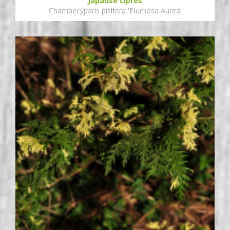
Japanse cipres
Chamaecyparis pisifera 'Plumosa Aurea'