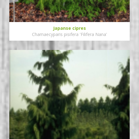
Japanse cipres
Chamaecyparis pisifera 'Filifera Nana'