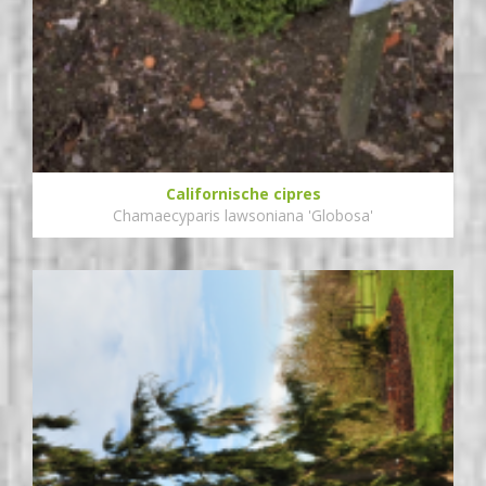
Californische cipres
Chamaecyparis lawsoniana 'Globosa'