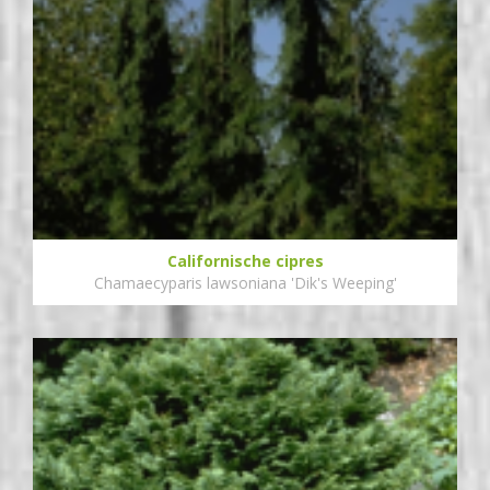
Californische cipres
Chamaecyparis lawsoniana 'Dik's Weeping'