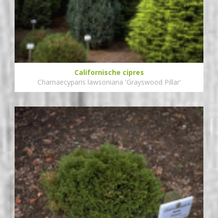
Californische cipres
Chamaecyparis lawsoniana 'Grayswood Pillar'