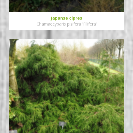
Japanse cipres
Chamaecyparis pisifera 'Filifera'