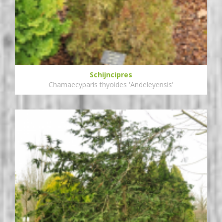
Schijncipres
Chamaecyparis thyoides 'Andeleyensis'