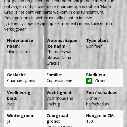
hoogtevan ongeveer 150 centimeter. Wil je meer informatie
ontvangen of tips over deze Chamaecyparis obtusa 'Nana
Gracilis'? Je bent van harte welkom in ons tuincentrum.
Belangrijk om te weten: niet alle planten in deze
groenencyclopedie zijn (op elk moment) in ons tuincentrum
verkrijgbaar.
Nederlandse
Wetenschappeli
Type plant:
naam:
jke naam:
Conifeer
Hinoki cipres
Chamaecyparis
obtusa 'Nana
Gracilis'
Geslacht:
Familie:
Bladkleur:
Chamaecyparis
Cupressaceae
Groen
Veelkleurig
Vochtigheid:
Zon / schaduw:
blad:
Vochthoudend-
Lichte /
Nee
vochtig
halfschaduw
Wintergroen:
Zuurgraad
Hoogte in CM:
Ja
grond:
150
Zwak zuur tot