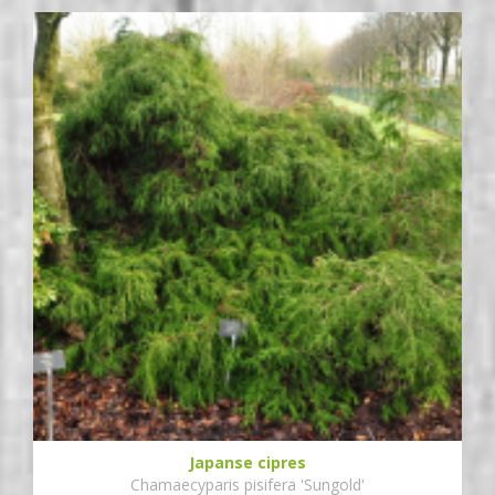
Japanse cipres
Chamaecyparis pisifera 'Sungold'