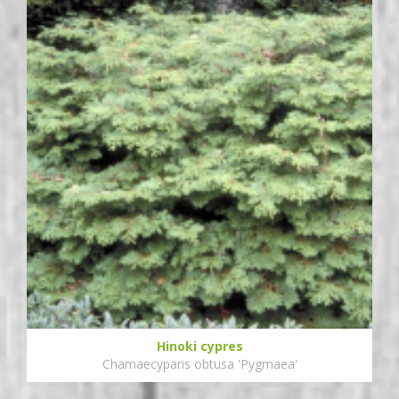
Hinoki cypres
Chamaecyparis obtusa 'Pygmaea'