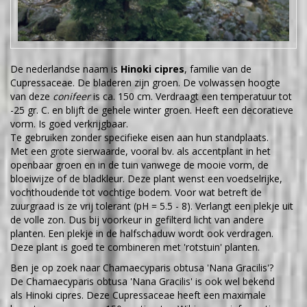
De nederlandse naam is
Hinoki cipres
, familie van de
Cupressaceae. De bladeren zijn groen. De volwassen hoogte
van deze
conifeer
is ca. 150 cm. Verdraagt een temperatuur tot
-25 gr. C. en blijft de gehele winter groen. Heeft een decoratieve
vorm. Is goed verkrijgbaar.
Te gebruiken zonder specifieke eisen aan hun standplaats.
Met een grote sierwaarde, vooral bv. als accentplant in het
openbaar groen en in de tuin vanwege de mooie vorm, de
bloeiwijze of de bladkleur. Deze plant wenst een voedselrijke,
vochthoudende tot vochtige bodem. Voor wat betreft de
zuurgraad is ze vrij tolerant (pH = 5.5 - 8). Verlangt een plekje uit
de volle zon. Dus bij voorkeur in gefilterd licht van andere
planten. Een plekje in de halfschaduw wordt ook verdragen.
Deze plant is goed te combineren met 'rotstuin' planten.
Ben je op zoek naar Chamaecyparis obtusa 'Nana Gracilis'?
De Chamaecyparis obtusa 'Nana Gracilis' is ook wel bekend
als Hinoki cipres. Deze Cupressaceae heeft een maximale