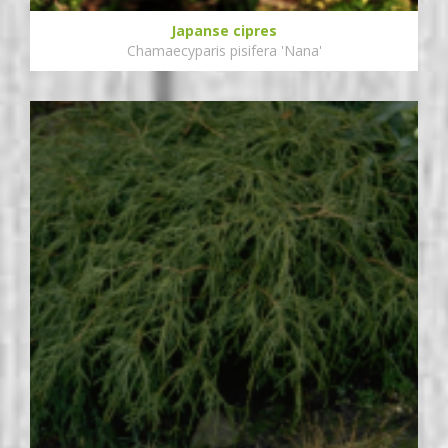
Japanse cipres
Chamaecyparis pisifera 'Nana'