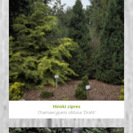
Hinoki cipres
Chamaecyparis obtusa 'Draht'