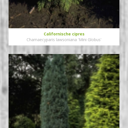
Californische cipres
Chamaecyparis lawsoniana 'Mini Globus'