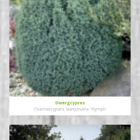
Dwergcypres
Chamaecyparis lawsoniana 'Nymph'