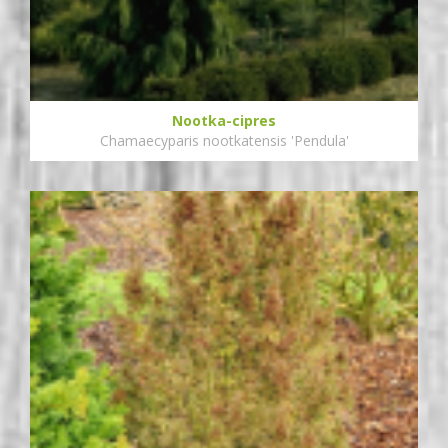
Nootka-cipres
Chamaecyparis nootkatensis 'Pendula'