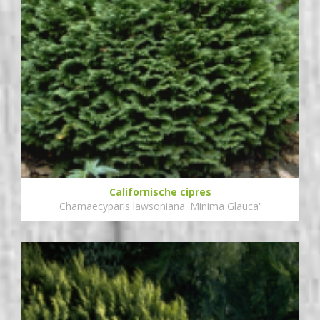
Californische cipres
Chamaecyparis lawsoniana 'Minima Glauca'