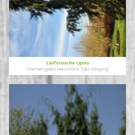
Californische cipres
Chamaecyparis lawsoniana 'Diks Weeping'