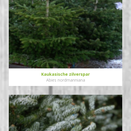
Kaukasische zilverspar
Abies nordmanniana