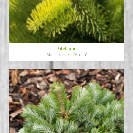
Edelspar
Abies procera 'Aurea'