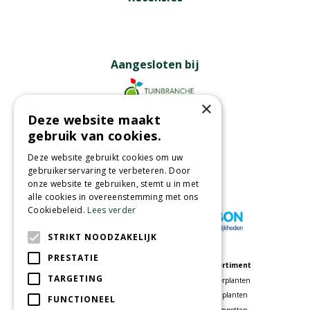
Aangesloten bij
×
Deze website maakt
Partners
gebruik van cookies.
Deze website gebruikt cookies om uw
gebruikerservaring te verbeteren. Door
onze website te gebruiken, stemt u in met
Wij accepteren
alle cookies in overeenstemming met ons
Cookiebeleid.
Lees verder
STRIKT NOODZAKELIJK
PRESTATIE
Meer informatie
Assortiment
TARGETING
Tuincentrum
Kamerplanten
Speelparadijs
Tuinplanten
FUNCTIONEEL
Bloemenwinkel
Bloempotten