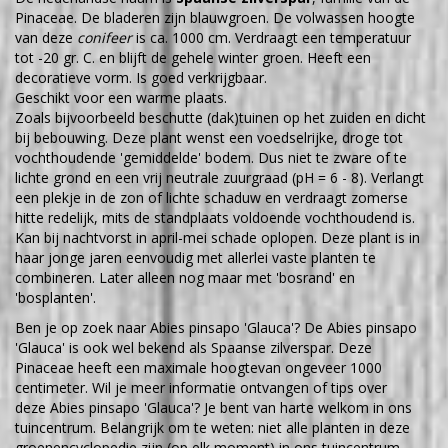
Pinaceae. De bladeren zijn blauwgroen. De volwassen hoogte
van deze
conifeer
is ca. 1000 cm. Verdraagt een temperatuur
tot -20 gr. C. en blijft de gehele winter groen. Heeft een
decoratieve vorm. Is goed verkrijgbaar.
Geschikt voor een warme plaats.
Zoals bijvoorbeeld beschutte (dak)tuinen op het zuiden en dicht
bij bebouwing. Deze plant wenst een voedselrijke, droge tot
vochthoudende 'gemiddelde' bodem. Dus niet te zware of te
lichte grond en een vrij neutrale zuurgraad (pH = 6 - 8). Verlangt
een plekje in de zon of lichte schaduw en verdraagt zomerse
hitte redelijk, mits de standplaats voldoende vochthoudend is.
Kan bij nachtvorst in april-mei schade oplopen. Deze plant is in
haar jonge jaren eenvoudig met allerlei vaste planten te
combineren. Later alleen nog maar met 'bosrand' en
'bosplanten'.
Ben je op zoek naar Abies pinsapo 'Glauca'? De Abies pinsapo
'Glauca' is ook wel bekend als Spaanse zilverspar. Deze
Pinaceae heeft een maximale hoogtevan ongeveer 1000
centimeter. Wil je meer informatie ontvangen of tips over
deze Abies pinsapo 'Glauca'? Je bent van harte welkom in ons
tuincentrum. Belangrijk om te weten: niet alle planten in deze
groenencyclopedie zijn (op elk moment) in ons tuincentrum