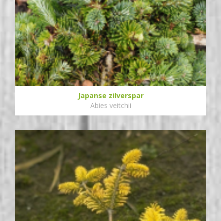
Japanse zilverspar
Abies veitchii