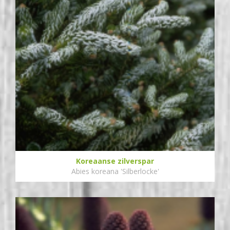
Koreaanse zilverspar
Abies koreana 'Silberlocke'