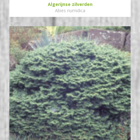
Algerijnse zilverden
Abies numidica