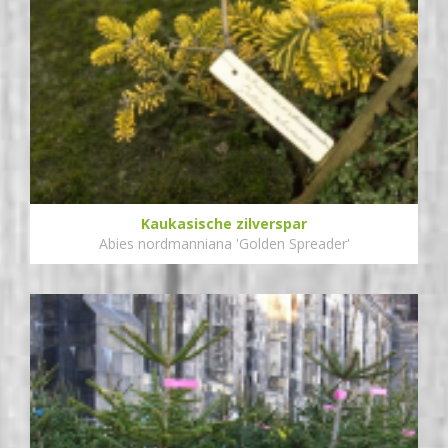
Kaukasische zilverspar
Abies nordmanniana 'Golden Spreader'