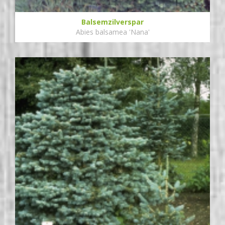
Balsemzilverspar
Abies balsamea 'Nana'