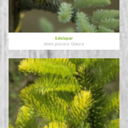
Edelspar
Abies procera 'Glauca'