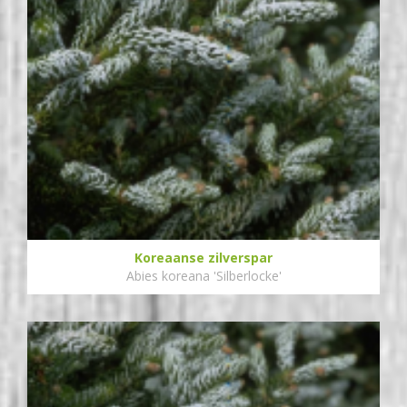
Koreaanse zilverspar
Abies koreana 'Silberlocke'